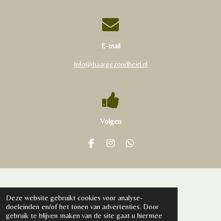
E-mail
Info@haargezondheid.nl
Volgen
F
I
W
a
n
h
c
s
a
e
t
t
b
a
s
o
g
A
© 2021 - 2026 www.haargezondheid.nl
Deze website gebruikt cookies voor analyse-
o
r
p
doeleinden en/of het tonen van advertenties. Door
k
a
p
gebruik te blijven maken van de site gaat u hiermee
m