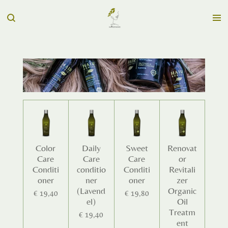
Ga
direct
naar
de
hoofdinhoud
Color
Daily
Sweet
Renovat
Care
Care
Care
or
Conditi
conditio
Conditi
Revitali
oner
ner
oner
zer
(Lavend
Organic
€ 19,40
€ 19,80
el)
Oil
Treatm
€ 19,40
ent