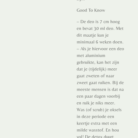
Good To Know
– De deo is 7 cm hoog
en bevat 30 ml deo. Met
dit maatje kun je
minimaal 6 weken doen.
– Als je hiervoor een deo
met aluminium
gebruikte, kan het zijn
dat je (tijdelijk) meer
gaat zweten of naar
zweet gaat ruiken. Bij de
meeste mensen is dat na
een paar dagen voorbij
en ruik je niks meer.
Was (of scrub) je oksels
in deze periode een
keertje extra met een
milde wasstof. En hou
vol! De detox duurt