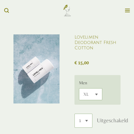
Ga
direct
naar
de
hoofdinhoud
Loveli.men
Deodorant Fresh
Cotton
€ 15,00
Men
Uitgeschakeld